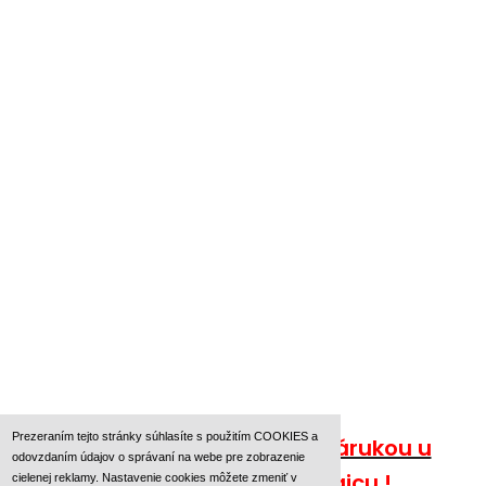
Prezeraním tejto stránky súhlasíte s použitím COOKIES a
Nakupujte bezpečne so zárukou u
odovzdaním údajov o správaní na webe pre zobrazenie
autorizovaného predajcu !
cielenej reklamy. Nastavenie cookies môžete zmeniť v