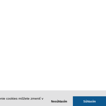
redajcu !
enie cookies môžete zmeniť v
Nesúhlasím
Súhlasím