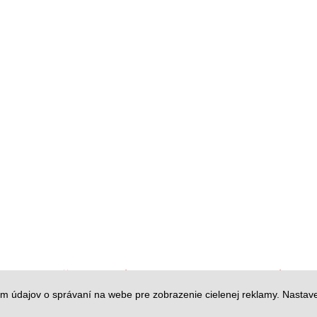
e bezpečne so zárukou u autorizovaného p
m údajov o správaní na webe pre zobrazenie cielenej reklamy. Nastav