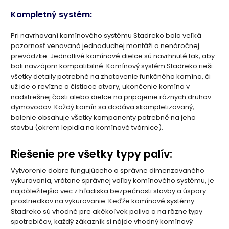
Kompletný systém:
Pri navrhovaní komínového systému Stadreko bola veľká
pozornosť venovaná jednoduchej montáži a nenáročnej
prevádzke. Jednotlivé komínové dielce sú navrhnuté tak, aby
boli navzájom kompatibilné. Komínový systém Stadreko rieši
všetky detaily potrebné na zhotovenie funkčného komína, či
už ide o revízne a čistiace otvory, ukončenie komína v
nadstrešnej časti alebo dielce na pripojenie rôznych druhov
dymovodov. Každý komín sa dodáva skompletizovaný,
balenie obsahuje všetky komponenty potrebné na jeho
stavbu (okrem lepidla na komínové tvárnice).
Riešenie pre všetky typy palív:
Vytvorenie dobre fungujúceho a správne dimenzovaného
vykurovania, vrátane správnej voľby komínového systému, je
najdôležitejšia vec z hľadiska bezpečnosti stavby a úspory
prostriedkov na vykurovanie. Keďže komínové systémy
Stadreko sú vhodné pre akékoľvek palivo a na rôzne typy
spotrebičov, každý zákazník si nájde vhodný komínový