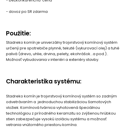
- bezkonkurenčná cena
- dovoz po SR zdarma
Použitie:
Stadreko komín je univerzálny trojvrstvový komínový systém
určený pre spotrebiče plynné, tekuté (vykurovací olej) a tuhé
palivá (drevo, uhlie, drvina, pelety, ekohrášok…a pod.)..
Možnosť vybudovania v interiéri a exteriéry stavby.
Charakteristika systému:
Stadreko komín je trojvrstvový komínový systém so zadným
odvetrávaním a jednoduchou stabilizáciou šamotových
vložiek. Komínová tvárnica vyhotovená špeciálnou
technológiou z prírodného keramzitu so zvýšenou hrúbkou
stien zabezpečuje vysokú izoláciu systému a možnosť
vetrania vnútorného priestoru komína.