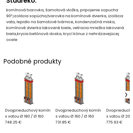
Stadreko:
komínová tvarovka, šamotová vložka, pripojenie sopucha
90
,izolácia sopúcha,
tvarovka na komínové dvierka, izolácia
º
vata,
lepidlo na šamotové tvárnice
, kondenzačná miska,
komínové dvierka lakované biele, vetracia mriežka lakovaná
biela,
krycia betónová doska, krycí kónus z nehrdzavejúcej
ocele
Podobné produkty
Dvojprieduchový komín
Dvojprieduchový komín
Dvoprieducho
s vatou Ø 180 / Ø 160
s vatou Ø 160 / Ø 160
s vatou Ø 200
748.25 €
731.85 €
775.93 €