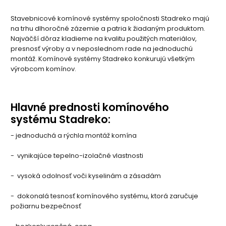
Stavebnicové komínové systémy spoločnosti Stadreko majú
na trhu dlhoročné zázemie a patria k žiadaným produktom.
Najväčší dôraz kladieme na kvalitu použitých materiálov,
presnosť výroby a v neposlednom rade na jednoduchú
montáž. Komínové systémy Stadreko konkurujú všetkým
výrobcom komínov.
Hlavné prednosti komínového
systému Stadreko:
- jednoduchá a rýchla montáž komína
- vynikajúce tepelno-izolačné vlastnosti
- vysoká odolnosť voči kyselinám a zásadám
- dokonalá tesnosť komínového systému, ktorá zaručuje
požiarnu bezpečnosť