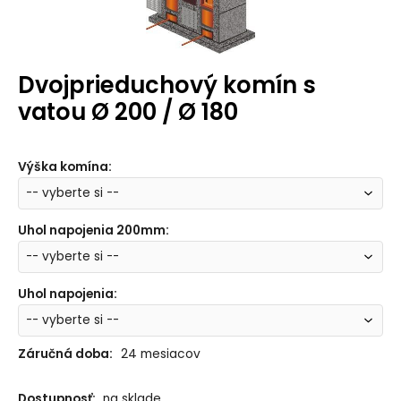
Dvojprieduchový komín s
vatou Ø 200 / Ø 180
Výška komína
:
Uhol napojenia 200mm
:
Uhol napojenia
:
Záručná doba:
24 mesiacov
Dostupnosť:
na sklade