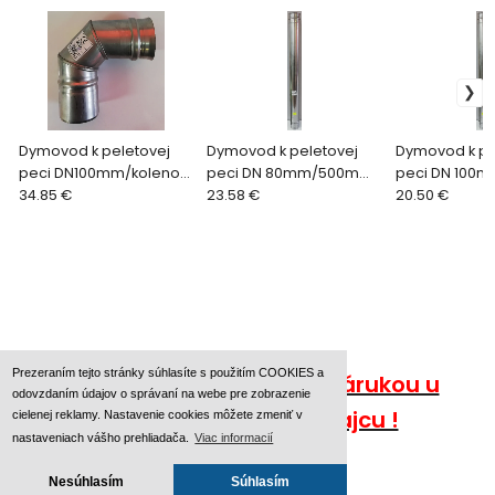
Dymovod k peletovej
Dymovod k peletovej
Dymovod k pe
peci DN100mm/koleno
peci DN 80mm/500mm
peci DN 100
90°
34.85 €
nerez
23.58 €
nerez
20.50 €
Prezeraním tejto stránky súhlasíte s použitím COOKIES a
Nakupujte bezpečne so zárukou u
odovzdaním údajov o správaní na webe pre zobrazenie
autorizovaného predajcu !
cielenej reklamy. Nastavenie cookies môžete zmeniť v
nastaveniach vášho prehliadača.
Viac informacií
Nesúhlasím
Súhlasím