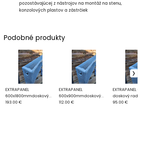
pozostávajúcej z nástrojov na montáž na stenu,
konzolových plastov a zástrčiek
Podobné produkty
EXTRAPANEL
EXTRAPANEL
EXTRAPANEL 
600x1800mmdoskový
600x900mmdoskový
doskový radiá
radiátor
193.00 €
radiátor
112.00 €
95.00 €