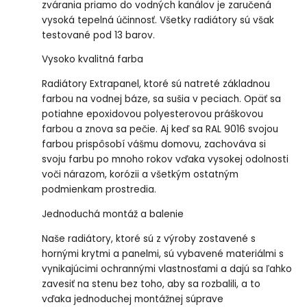
zvárania priamo do vodných kanálov je zaručená
vysoká tepelná účinnosť. Všetky radiátory sú však
testované pod 13 barov.
Vysoko kvalitná farba
Radiátory Extrapanel, ktoré sú natreté základnou
farbou na vodnej báze, sa sušia v peciach. Opäť sa
potiahne epoxidovou polyesterovou práškovou
farbou a znova sa pečie. Aj keď sa RAL 9016 svojou
farbou prispôsobí vášmu domovu, zachováva si
svoju farbu po mnoho rokov vďaka vysokej odolnosti
voči nárazom, korózii a všetkým ostatným
podmienkam prostredia.
Jednoduchá montáž a balenie
Naše radiátory, ktoré sú z výroby zostavené s
hornými krytmi a panelmi, sú vybavené materiálmi s
vynikajúcimi ochrannými vlastnosťami a dajú sa ľahko
zavesiť na stenu bez toho, aby sa rozbalili, a to
vďaka jednoduchej montážnej súprave