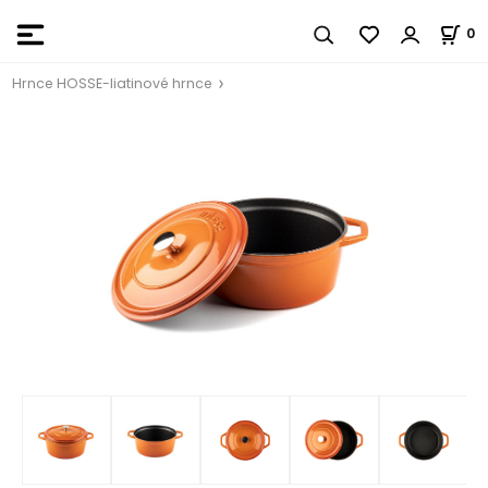
0
Hrnce HOSSE-liatinové hrnce