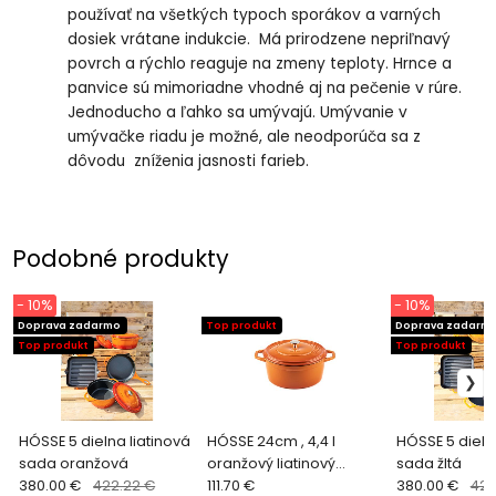
používať na všetkých typoch sporákov a varných
dosiek vrátane indukcie. Má prirodzene nepriľnavý
povrch a rýchlo reaguje na zmeny teploty. Hrnce a
panvice sú mimoriadne vhodné aj na pečenie v rúre.
Jednoducho a ľahko sa umývajú. Umývanie v
umývačke riadu je možné, ale neodporúča sa z
dôvodu zníženia jasnosti farieb.
Podobné produkty
- 10%
- 10%
Doprava zadarmo
Top produkt
Doprava zadarm
Top produkt
Top produkt
HÓSSE 5 dielna liatinová
HÓSSE 24cm , 4,4 l
HÓSSE 5 dieln
sada oranžová
oranžový liatinový
sada žltá
380.00 €
422.22 €
hrniec
111.70 €
380.00 €
422