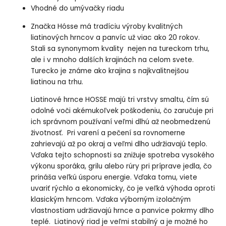
Vhodné do umývačky riadu
Značka Hósse má tradíciu výroby kvalitných
liatinových hrncov a panvíc už viac ako 20 rokov.
Stali sa synonymom kvality nejen na tureckom trhu,
ale i v mnoho dalších krajinách na celom svete.
Turecko je známe ako krajina s najkvalitnejšou
liatinou na trhu.
Liatinové hrnce HOSSE majú tri vrstvy smaltu, čím sú
odolné voči akémukoľvek poškodeniu, čo zaručuje pri
ich správnom používaní veľmi dlhú až neobmedzenú
životnosť. Pri varení a pečení sa rovnomerne
zahrievajú až po okraj a veľmi dlho udržiavajú teplo.
Vďaka tejto schopnosti sa znižuje spotreba vysokého
výkonu sporáka, grilu alebo rúry pri príprave jedla, čo
prináša veľkú úsporu energie. Vďaka tomu, viete
uvariť rýchlo a ekonomicky, čo je veľká výhoda oproti
klasickým hrncom. Vďaka výborným izolačným
vlastnostiam udržiavajú hrnce a panvice pokrmy dlho
teplé. Liatinový riad je veľmi stabilný a je možné ho