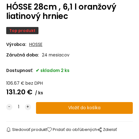
HÓSSE 28cm , 6,1 l oranžový
liatinový hrniec
Top produkt
Výrobca:
HOSSE
Záručná doba:
24 mesiacov
Dostupnosť:
skladom 2 ks
106.67
€
bez DPH
131.20
€
ks
Sledovať produkt
Pridať do obľúbených
Zdielať