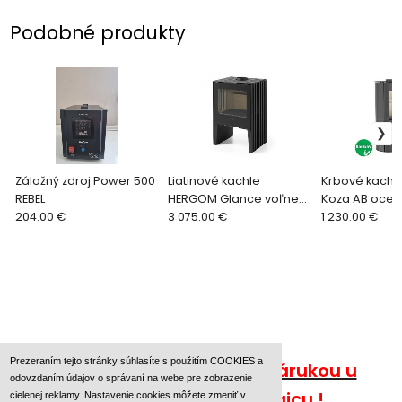
Podobné produkty
Záložný zdroj Power 500
Liatinové kachle
Krbové kachle Krat
REBEL
HERGOM Glance voľne
Koza AB oceľ
204.00 €
stojace
3 075.00 €
1 230.00 €
Prezeraním tejto stránky súhlasíte s použitím COOKIES a
Nakupujte bezpečne so zárukou u
odovzdaním údajov o správaní na webe pre zobrazenie
autorizovaného predajcu !
cielenej reklamy. Nastavenie cookies môžete zmeniť v