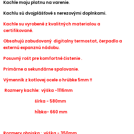
Kachle maju platnu na varenie.
Kachlu sú dvojplášťové s nerezovými doplnkami.
Kachle su vyrobené z kvalitných materialou a
certifikované.
Obsahujú zabudovaný digitalny termostat, čerpadlo a
externú expanznú nádobu.
Posuvný rošt pre komfortné čistenie .
Primárne a sekundárne spalovanie.
Výmenník z kotlovej ocele o hrúbke 5mm !!
Rozmery kachle: výška -1116mm
šírka - 580mm
hĺbka- 660 mm
Rozmery ohniska : výška - 350mm