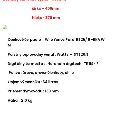
šírka - 400mm
hĺbka- 370 mm
Obehové
čerpadlo : Wilo Yonos Para RS25/ 6 -RKA W
M
Poistný teplovodný ventil : Watts - STS20.S
Digitálny termostat : Nordham digitech TE 11S-IF
Palivo : Drevo, drevené brikety, uhlie
Objem výmenníku : 64 litrov
Priemer dymovodu : 130 mm
Váha : 210 kg