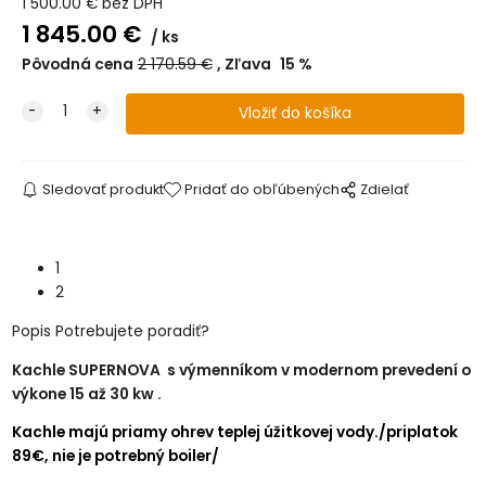
1 500.00
€
bez DPH
1 845.00
€
ks
Pôvodná cena
2 170.59
€
Zľava
15
%
Sledovať produkt
Pridať do obľúbených
Zdielať
1
2
Popis
Potrebujete poradiť?
Kachle SUPERNOVA s výmenníkom v modernom prevedení o
výkone 15 až 30 kw .
Kachle majú priamy ohrev teplej úžitkovej vody./priplatok
89€, nie je potrebný boiler/