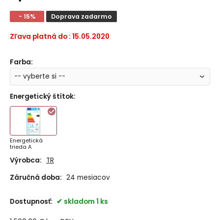
- 15%
Doprava zadarmo
Zľava platná do : 15.05.2020
Farba
:
Energetický štítok
:
Energetická
trieda A
Výrobca:
TR
Záručná doba:
24 mesiacov
Dostupnosť:
skladom 1 ks