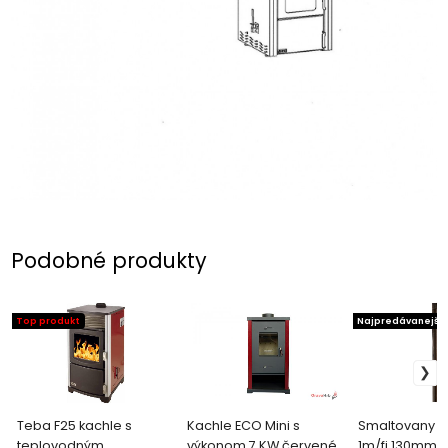
Podobné produkty
Top produkt
Najpredávanejšie
Teba F25 kachle s
Kachle ECO Mini s
Smaltovany 
teplovodným
výkonom 7 KW červené
1m/fi 130mm č