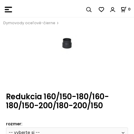
0
Dymovody oceľové-čierne
Redukcia 160/150-180/160-
180/150-200/180-200/150
rozmer
: