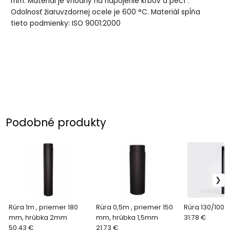
mm. Materiál je vhodný na napojenie krbov a pecí .
Odolnosť žiaruvzdornej ocele je 600 °C. Materiál spĺňa
tieto podmienky: ISO 9001:2000
Podobné produkty
Rúra 1m , priemer 180
Rúra 0,5m , priemer 150
Rúra 130/1000
mm, hrúbka 2mm
mm, hrúbka 1,5mm
31.78 €
50.43 €
21.73 €