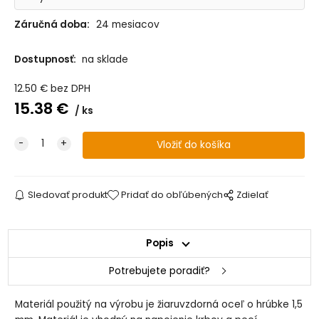
Záručná doba:
24 mesiacov
Dostupnosť:
na sklade
12.50
€
bez DPH
15.38
€
ks
Sledovať produkt
Pridať do obľúbených
Zdielať
Popis
Potrebujete poradiť?
Materiál použitý na výrobu je žiaruvzdorná oceľ o hrúbke 1,5