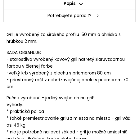
Popis
Potrebujete poradiť?
Gril je vyrobený zo širokého profilu 50 mm a ohniska s
hrúbkou 2 mm.
SADA OBSAHUJE:
- starostlivo vyrobený kovový gril natretý žiaruvzdornou
farbou v čiernej farbe
-veľký krb vyrobený z plechu s priemerom 80 cm
- priestranný rošt z nehrdzavejúcej ocele s priemerom 70
cm
Ručne vyrobené - jediný svojho druhu gril!
Výhody:
* praktická polica
* ľahké premiestňovanie grilu z miesta na miesto - gril váži
asi 45 kg
* nie je potrebné nalievať základ - gril je možné umiestniť
na trávu, dlažobné kocky alebo terasu