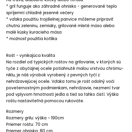
* gril funguje ako záhradné ohnisko - generované teplo
spríjemní chladné jesenné večery
* vďaka použitiu trojdielnej panvice môžeme pripraviť
chutnú zeleninu, zemiaky, grilované mleté ​​mäso alebo
malé kúsky kuracieho mäsa
* možnosť použitia kotlika
Rošt - vynikajúca kvalita
Na rozdiel od typických roštov na grilovanie, v ktorých sú
tyče z obyčajnej ocele potiahnuté malou vrstvou chrómu-
niklu, je náš výrobok vyrobený z pevných tyčí z
nehrdzavejúcej ocele. Vďaka tomu je rošt odolný voči
poveternostným podmienkam, nehrdzavie, nezmení tvar
pod vplyvom hmotnosti jedla a tiež sa ľahko čistí. Výška
roštu nastaviteľná pomocou rukoväte.
Rozmery
Rozmery grilu: výška ~ 190cm
Priemer roštu: 70 cm
Priemer ohniska: 80 cm