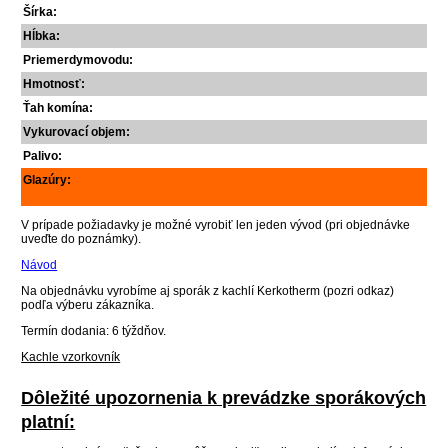
Šírka:
Hĺbka:
Priemer
dymovodu:
Hmotnosť:
Ťah komína:
Vykurovací objem:
Palivo:
Glazúry:
V prípade požiadavky je možné vyrobiť len jeden vývod (pri objednávke
uveďte do poznámky).
Návod
Na objednávku vyrobíme aj sporák z kachlí Kerkotherm (pozri odkaz)
podľa výberu zákazníka.
Termín dodania: 6 týždňov.
Kachle vzorkovník
Dôležité upozornenia k prevádzke sporákových
platní: