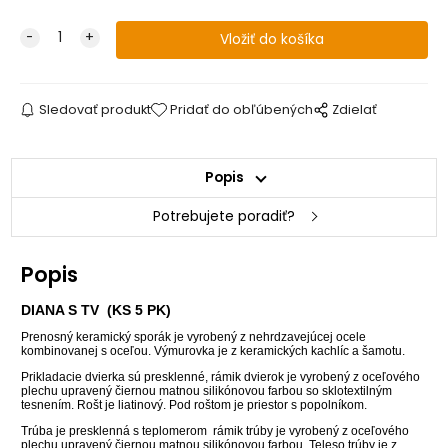
Sledovať produkt
Pridať do obľúbených
Zdielať
Popis
Potrebujete poradiť?
Popis
DIANA S TV (KS 5 PK)
Prenosný keramický sporák je vyrobený z nehrdzavejúcej ocele
kombinovanej s oceľou. Výmurovka je z keramických kachlíc a šamotu.
Prikladacie dvierka sú presklenné, rámik dvierok je vyrobený z oceľového
plechu upravený čiernou matnou silikónovou farbou so sklotextilným
tesnením. Rošt je liatinový. Pod roštom je priestor s popolníkom.
Trúba je presklenná s teplomerom rámik trúby je vyrobený z oceľového
plechu upravený čiernou matnou silikónovou farbou. Teleso trúby je z