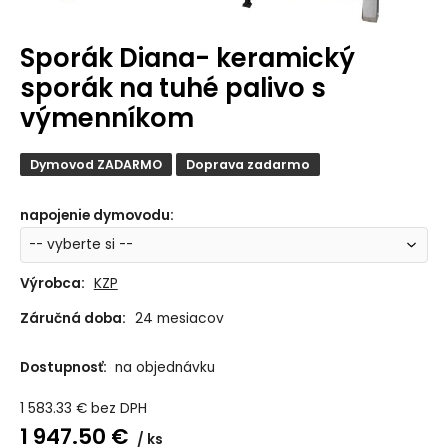
Sporák Diana- keramický
sporák na tuhé palivo s
výmenníkom
Dymovod ZADARMO
Doprava zadarmo
napojenie dymovodu
:
Výrobca:
KZP
Záručná doba:
24 mesiacov
Dostupnosť:
na objednávku
1 583.33
€
bez DPH
1 947.50
€
ks