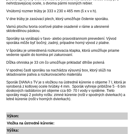
nehrdzavejúcej ocele, s dvoma pármi nosných rebier.
Vnútorný rozmer trúby je 333 x 230 x 465 mm (š x v x h).
V dne trúby je zasúvací plech, ktorý umožňuje čistenie sporáku.
Varnú plochu tvoria oceľové platne osadené v ráme a utesnené
sklotextilnou páskou.
Sporáky sa vyrábajú v ľavo- alebo pravostrannom prevedení. Vývod
sporáka môže byť bočný, zadný, prípadne horný vývod z platne.
V šporáku je umiestnená rozkurovacia klapka, ktorá umožňuje priame
vedenie spalín do komína pri zakurovaní.
Dĺžka ohniska je 33 cm čo umožňuje prikladať dlhšie polená
V spodnej časti sporáku sa nachádza výsuvný box, ktorý slúži na
skladovanie paliva a rozkurovacieho materiálu
Sporák DIANA s TV je s vložkou na ústredné kúrenie o objeme 7 l, ktorá je
vyrobená z kotlovej ocele hrúbky 4 mm. Sporák vyhreje približne 5 - 6 bm
doskových radiátorov pri objeme cca 60- 70 l vody v systéme. Tieto
sporáky majú 2 polohy roštu: zimné kúrenie (rošt v spodných dvierkach) a
letné kúrenie (rošt v horných dvierkach).
Výkon:
Vložka na ústredné kúrenie:
Výška: