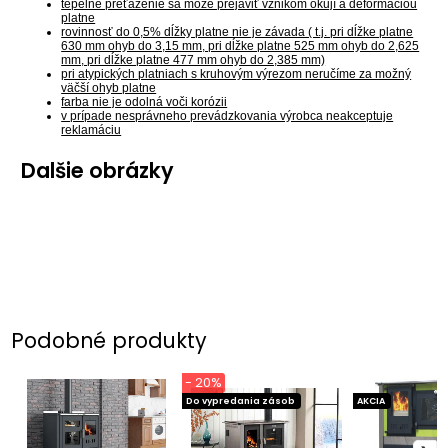
tepelné preťaženie sa môže prejaviť vznikom okují a deformáciou
platne
rovinnosť do 0,5% dĺžky platne nie je závada ( t.j. pri dĺžke platne
630 mm ohyb do 3,15 mm, pri dĺžke platne 525 mm ohyb do 2,625
mm, pri dĺžke platne 477 mm ohyb do 2,385 mm)
pri atypických platniach s kruhovým výrezom neručíme za možný
väčší ohyb platne
farba nie je odolná voči korózii
v prípade nesprávneho prevádzkovania výrobca neakceptuje
reklamáciu
Dalšie obrázky
Podobné produkty
- 20%
Do vypredania zásob
AKCIA